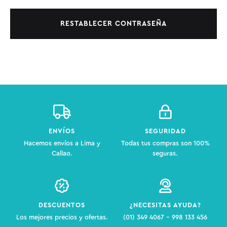
RESTABLECER CONTRASEÑA
ENVÍOS
SEGURIDAD
Hacemos envíos a Lima y
Todas tus compras son 100%
Callao.
seguras.
DESCUENTOS
¿NECESITAS AYUDA?
Los mejores precios y ofertas.
(01) 349 4067 - 998 133 456